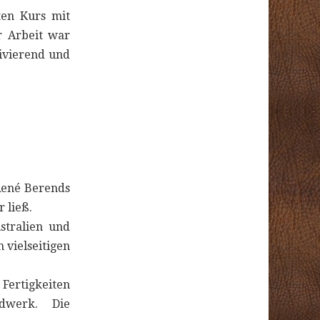
ten Kurs mit
r Arbeit war
vierend und
René Berends
 ließ.
stralien und
 vielseitigen
 Fertigkeiten
ndwerk. Die