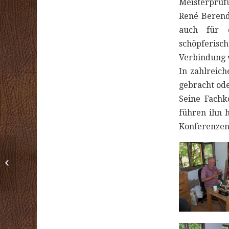
Meisterprüfu
René Berends
auch für d
schöpferisch
Verbindung 
In zahlreic
gebracht ode
Seine Fachk
führen ihn 
Konferenzen
Impressionen:
Seminar
„Geschenkartikel aus
Leder anfertigen“ 11...