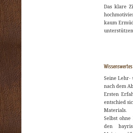
Das klare Z
hochmotivie
kaum Ermüd
unterstützen
Wissenswertes 
Seine Lehr-
nach dem Abi
Ersten Erfa
entschied si
Materials.
Selbst ohne 
den bayris