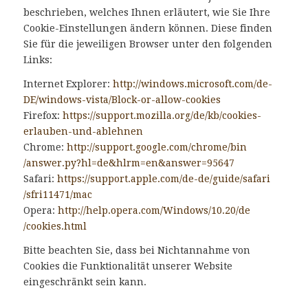
beschrieben, welches Ihnen erläutert, wie Sie Ihre
Cookie-Einstellungen ändern können. Diese finden
Sie für die jeweiligen Browser unter den folgenden
Links:
Internet Explorer:
http://windows.microsoft.com
/de-
DE/windows-vista
/Block-or-allow-cookies
Firefox:
https://support.mozilla.org
/de
/kb
/cookies-
erlauben-und-ablehnen
Chrome:
http://support.google.com
/chrome
/bin
/answer.py
?hl=de
&hlrm=en
&answer=95647
Safari:
https://support.apple.com
/de-de
/guide
/safari
/sfri11471
/mac
Opera:
http://help.opera.com
/Windows
/10.20
/de
/cookies.html
Bitte beachten Sie, dass bei Nichtannahme von
Cookies die Funktionalität unserer Website
eingeschränkt sein kann.