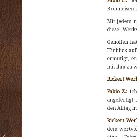
Fabio Z.:
Tier
Brenneisen 
Mit jedem n
diese „Werks
Geholfen ha
Hinblick auf
ermutigt, e
mit ihm zu 
Rickert Wer
Fabio Z.:
Ich
angefertigt.
den Alltag m
Rickert Wer
dem wertvol
Kunde Ulrich K. –