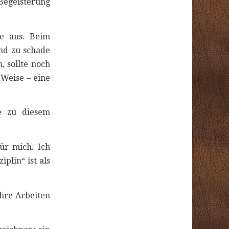
 Begeisterung
e aus. Beim
und zu schade
, sollte noch
 Weise – eine
e zu diesem
ür mich. Ich
plin“ ist als
hre Arbeiten