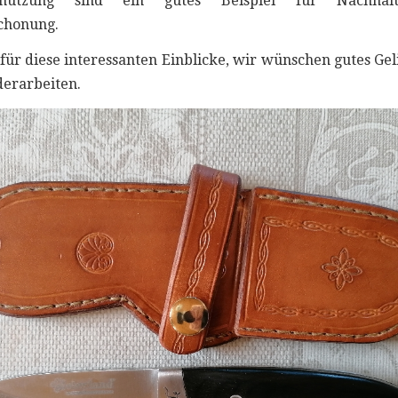
enutzung sind ein gutes Beispiel für Nachhalt
chonung.
für diese interessanten Einblicke, wir wünschen gutes Gel
derarbeiten.