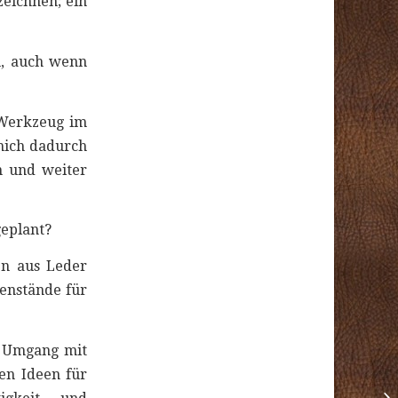
zeichnen; ein
u, auch wenn
Werkzeug im
 mich dadurch
n und weiter
geplant?
en aus Leder
genstände für
n Umgang mit
en Ideen für