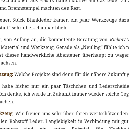
-Schablonen aus Plastik halfen Motive auf das Leder zu 
und Brennstempel machten den Rest.
euen Stück Blankleder kamen ein paar Werkzeuge daz
tatt“ sehr überschaubar blieb.
t, von Anfang an, die kompetente Beratung von
Rickert-
 Material und Werkzeug. Gerade als „Neuling“ fühlte ich
rst dieses handwerkliche Abenteuer überhaupt zu wage
wachsen.
kzeug:
Welche Projekte sind denn für die nähere Zukunft 
 habe bisher nur ein paar Täschchen und Lederscheid
 Ich denke, ich werde in Zukunft immer wieder solche Ge
achen.
kzeug:
Wir freuen uns sehr über Ihren wertschätzende
len Rohstoff Leder. Langlebigkeit in Verbindung mit gut