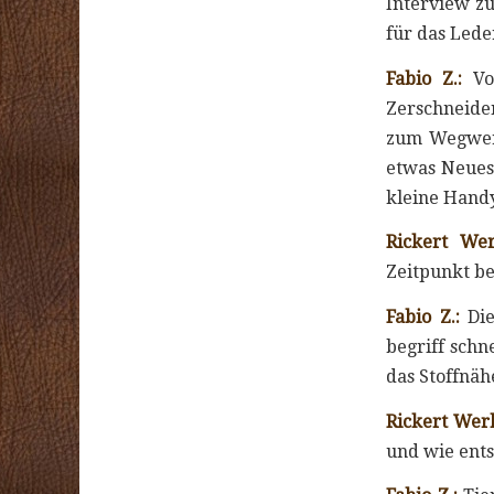
Interview zu
für das Led
Fabio Z.:
Vor
Zerschneiden
zum Wegwerfe
etwas Neues 
kleine Handy
Rickert Wer
Zeitpunkt be
Fabio Z.:
Die
begriff schn
das Stoffnäh
Rickert Wer
und wie ent